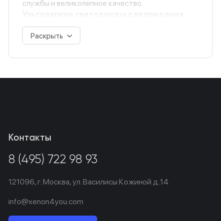
службы и великолепное качество.
Ультраяркие светодиоды для придания
уникального стиля на дороге
Раскрыть
70 лм долговечного светодиодного решения
Насыщенный красный свет
Непревзойденные характеристики
светового потока
Оптимальное излучение света, технология
зеркального отражения (MirrorFlux)
Более быстрый отклик, чем у обычных ламп
накаливания
Более быстрая реакция на включение и
Контакты
увеличенная длина луча
Непревзойденная прочность, надежность и
8 (495) 722 98 93
безопасность
121096,
г. Москва,
ул. Василисы Кожиной д.14
info@xenon4you.com