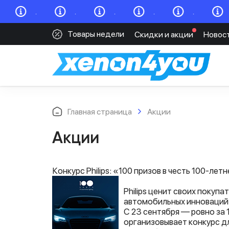
.
.
.
.
.
Товары недели
Скидки и акции
Новос
Главная страница
Акции
Акции
Конкурс Philips: «100 призов в честь 100-лет
Philips ценит своих покуп
автомобильных инноваций 
С 23 сентября — ровно за 1
организовывает конкурс дл