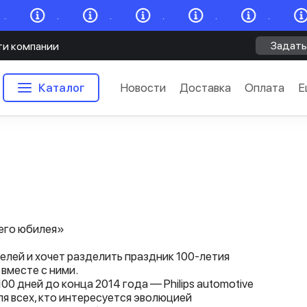
.
.
.
.
.
.
Задать
ти компании
Каталог
Новости
Доставка
Оплата
Е
него юбилея»
ателей и хочет разделить праздник 100-летия
вместе с ними.
00 дней до конца 2014 года — Philips automotive
я всех, кто интересуется эволюцией