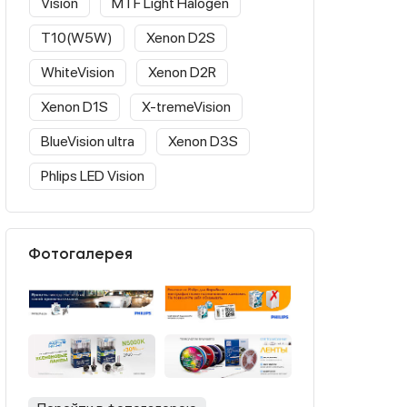
Vision
MTF Light Halogen
T10(W5W)
Xenon D2S
WhiteVision
Xenon D2R
Xenon D1S
X-tremeVision
BlueVision ultra
Xenon D3S
Phlips LED Vision
Фотогалерея