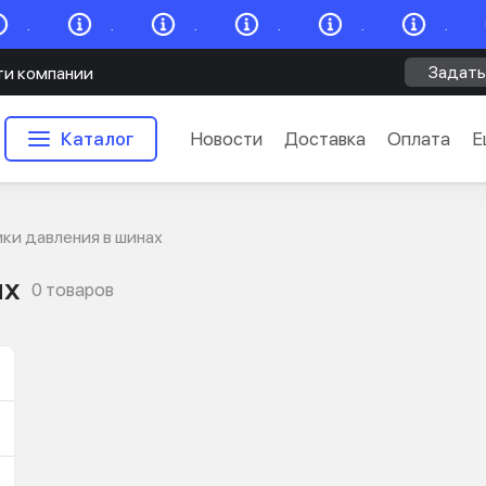
.
.
.
.
.
.
Задать
ти компании
Каталог
Новости
Доставка
Оплата
Е
ки давления в шинах
ах
0 товаров