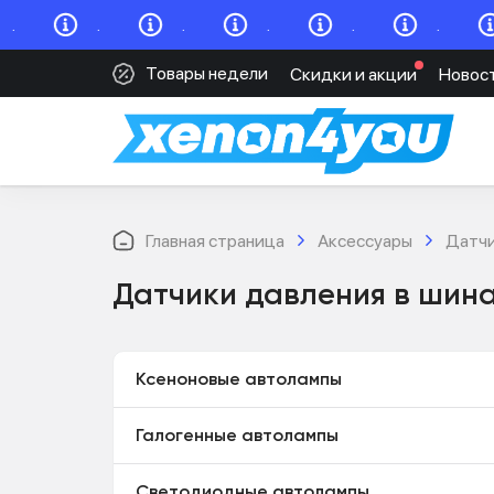
.
.
.
.
.
.
Товары недели
Скидки и акции
Новос
Главная страница
Аксессуары
Датчи
Датчики давления в шин
Ксеноновые автолампы
Галогенные автолампы
Светодиодные автолампы