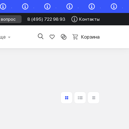
.
.
.
.
.
.
 вопрос
8 (495) 722 98 93
Контакты
ще
Корзина